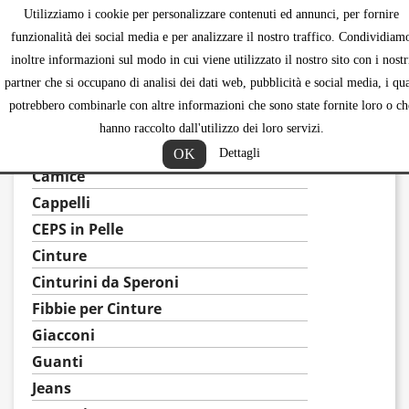
Utilizziamo i cookie per personalizzare contenuti ed annunci, per fornire
shopping_ca


funzionalità dei social media e per analizzare il nostro traffico. Condividiam
inoltre informazioni sul modo in cui viene utilizzato il nostro sito con i nostr
partner che si occupano di analisi dei dati web, pubblicità e social media, i qua
potrebbero combinarle con altre informazioni che sono state fornite loro o ch
ABBIGLIAMENTO WESTERN
hanno raccolto dall'utilizzo dei loro servizi.
Bolo
OK
Dettagli
Camice
Cappelli
CEPS in Pelle
Cinture
Cinturini da Speroni
Fibbie per Cinture
Giacconi
Guanti
Jeans