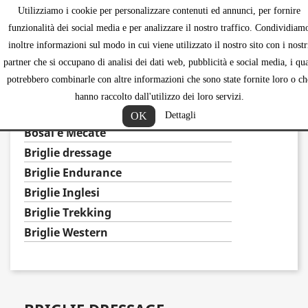
Utilizziamo i cookie per personalizzare contenuti ed annunci, per fornire
shopping_ca


funzionalità dei social media e per analizzare il nostro traffico. Condividiam
inoltre informazioni sul modo in cui viene utilizzato il nostro sito con i nostr
partner che si occupano di analisi dei dati web, pubblicità e social media, i qua
potrebbero combinarle con altre informazioni che sono state fornite loro o ch
BRIGLIERIA
hanno raccolto dall'utilizzo dei loro servizi.
Accesori
OK
Dettagli
Bosal e Mecate
Briglie dressage
Briglie Endurance
Briglie Inglesi
Briglie Trekking
Briglie Western