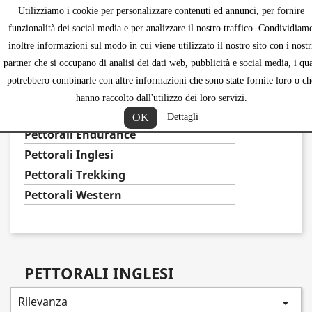
Utilizziamo i cookie per personalizzare contenuti ed annunci, per fornire
shopping_ca


funzionalità dei social media e per analizzare il nostro traffico. Condividiam
inoltre informazioni sul modo in cui viene utilizzato il nostro sito con i nostr
partner che si occupano di analisi dei dati web, pubblicità e social media, i qua
potrebbero combinarle con altre informazioni che sono state fornite loro o ch
PETTORALI
hanno raccolto dall'utilizzo dei loro servizi.
Accessori
OK
Dettagli
Pettorali Endurance
Pettorali Inglesi
Pettorali Trekking
Pettorali Western
PETTORALI INGLESI
Rilevanza
