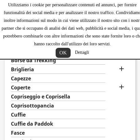
Utilizziamo i cookie per personalizzare contenuti ed annunci, per fornire
shopping_ca


funzionalità dei social media e per analizzare il nostro traffico. Condividiam
inoltre informazioni sul modo in cui viene utilizzato il nostro sito con i nostr
partner che si occupano di analisi dei dati web, pubblicità e social media, i qua
potrebbero combinarle con altre informazioni che sono state fornite loro o ch
CAVALLO
hanno raccolto dall'utilizzo dei loro servizi.

Alzapaletta e compensatori
OK
Dettagli
Borse da Trekking

Briglieria
Capezze

Coperte
Copriseggio e Coprisella
Coprisottopancia
Cuffie
Cuffie da Paddok
Fasce