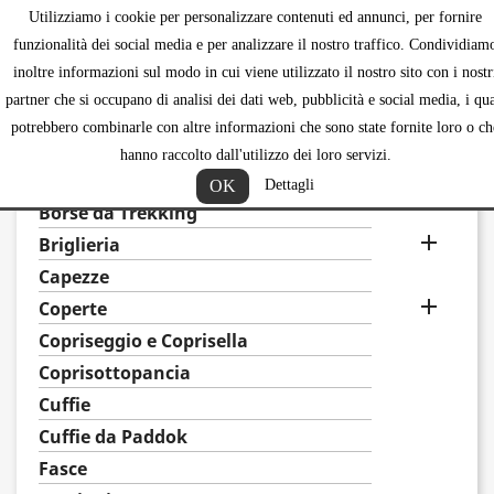
Utilizziamo i cookie per personalizzare contenuti ed annunci, per fornire
shopping_ca


funzionalità dei social media e per analizzare il nostro traffico. Condividiam
inoltre informazioni sul modo in cui viene utilizzato il nostro sito con i nostr
partner che si occupano di analisi dei dati web, pubblicità e social media, i qua
potrebbero combinarle con altre informazioni che sono state fornite loro o ch
CAVALLO
hanno raccolto dall'utilizzo dei loro servizi.

Alzapaletta e compensatori
OK
Dettagli
Borse da Trekking

Briglieria
Capezze

Coperte
Copriseggio e Coprisella
Coprisottopancia
Cuffie
Cuffie da Paddok
Fasce