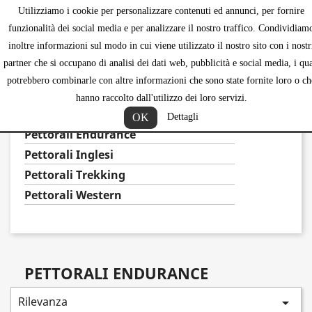
Utilizziamo i cookie per personalizzare contenuti ed annunci, per fornire
shopping_ca


funzionalità dei social media e per analizzare il nostro traffico. Condividiam
inoltre informazioni sul modo in cui viene utilizzato il nostro sito con i nostr
partner che si occupano di analisi dei dati web, pubblicità e social media, i qua
potrebbero combinarle con altre informazioni che sono state fornite loro o ch
PETTORALI
hanno raccolto dall'utilizzo dei loro servizi.
Accessori
OK
Dettagli
Pettorali Endurance
Pettorali Inglesi
Pettorali Trekking
Pettorali Western
PETTORALI ENDURANCE
Rilevanza
