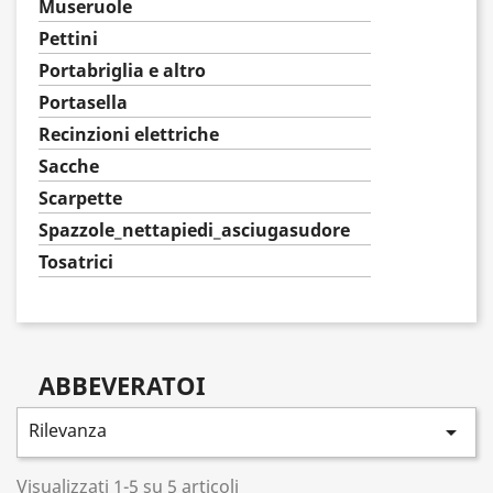
Museruole
Pettini
Portabriglia e altro
Portasella
Recinzioni elettriche
Sacche
Scarpette
Spazzole_nettapiedi_asciugasudore
Tosatrici
ABBEVERATOI
Rilevanza

Visualizzati 1-5 su 5 articoli