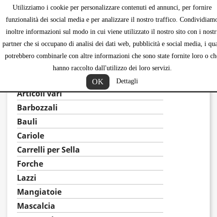
Utilizziamo i cookie per personalizzare contenuti ed annunci, per fornire
shopping_ca


funzionalità dei social media e per analizzare il nostro traffico. Condividiam
inoltre informazioni sul modo in cui viene utilizzato il nostro sito con i nostr
partner che si occupano di analisi dei dati web, pubblicità e social media, i qua
potrebbero combinarle con altre informazioni che sono state fornite loro o ch
SCUDERIA
hanno raccolto dall'utilizzo dei loro servizi.
Abbeveratoi
OK
Dettagli
Articoli vari
Barbozzali
Bauli
Cariole
Carrelli per Sella
Forche
Lazzi
Mangiatoie
Mascalcia