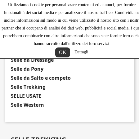
Utilizziamo i cookie per personalizzare contenuti ed annunci, per fornire
shopping_ca


funzionalità dei social media e per analizzare il nostro traffico. Condividiam
inoltre informazioni sul modo in cui viene utilizzato il nostro sito con i nostr
partner che si occupano di analisi dei dati web, pubblicità e social media, i qua
potrebbero combinarle con altre informazioni che sono state fornite loro o ch
SELLE
hanno raccolto dall'utilizzo dei loro servizi.
SELLE E ACCESSORI SPAGNOLI
OK
Dettagli
Selle da Dressage
Selle da Pony
Selle da Salto e competo
Selle Trekking
SELLE USATE
Selle Western