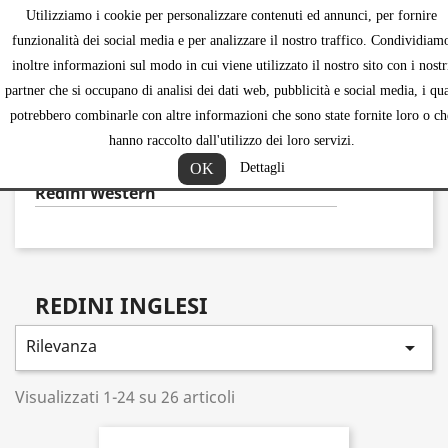
Utilizziamo i cookie per personalizzare contenuti ed annunci, per fornire
shopping_ca


funzionalità dei social media e per analizzare il nostro traffico. Condividiam
inoltre informazioni sul modo in cui viene utilizzato il nostro sito con i nostr
partner che si occupano di analisi dei dati web, pubblicità e social media, i qua
potrebbero combinarle con altre informazioni che sono state fornite loro o ch
REDINI
hanno raccolto dall'utilizzo dei loro servizi.
Redini Inglesi
OK
Dettagli
Redini Western
REDINI INGLESI
Rilevanza

Visualizzati 1-24 su 26 articoli