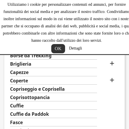
Utilizziamo i cookie per personalizzare contenuti ed annunci, per fornire
shopping_ca


funzionalità dei social media e per analizzare il nostro traffico. Condividiam
inoltre informazioni sul modo in cui viene utilizzato il nostro sito con i nostr
partner che si occupano di analisi dei dati web, pubblicità e social media, i qua
potrebbero combinarle con altre informazioni che sono state fornite loro o ch
CAVALLO
hanno raccolto dall'utilizzo dei loro servizi.

Alzapaletta e compensatori
OK
Dettagli
Borse da Trekking

Briglieria
Capezze

Coperte
Copriseggio e Coprisella
Coprisottopancia
Cuffie
Cuffie da Paddok
Fasce