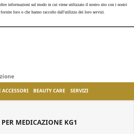
tre informazioni sul modo in cui viene utilizzato il nostro sito con i nostri
shopping_cart


Carrello
(0)
Accedi
ornite loro o che hanno raccolto dall'utilizzo dei loro servizi.
azione
E ACCESSORI
BEAUTY CARE
SERVIZI
 PER MEDICAZIONE KG1