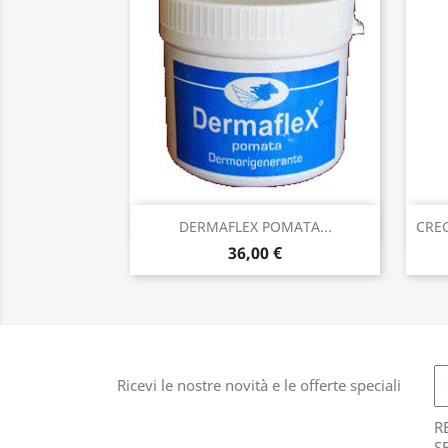
Anteprima

DERMAFLEX POMATA...
CRE
36,00 €
Ricevi le nostre novità e le offerte speciali
R
S