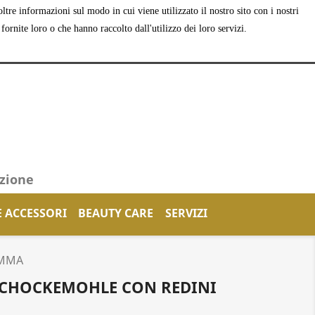
tre informazioni sul modo in cui viene utilizzato il nostro sito con i nostri
shopping_cart


Carrello
(0)
Accedi
ornite loro o che hanno raccolto dall'utilizzo dei loro servizi.
azione
E ACCESSORI
BEAUTY CARE
SERVIZI
OMMA
 SCHOCKEMOHLE CON REDINI