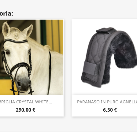
oria:
Anteprima
Anteprima


BRIGLIA CRYSTAL WHITE...
PARANASO IN PURO AGNELLO
290,00 €
6,50 €