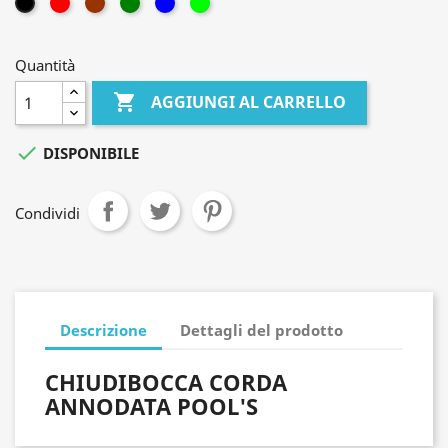
ROSSO
MARRONE
VERDE
ROYAL
VERDE
NERO
LIME
Quantità

AGGIUNGI AL CARRELLO

DISPONIBILE
Condividi
Descrizione
Dettagli del prodotto
CHIUDIBOCCA CORDA
ANNODATA POOL'S