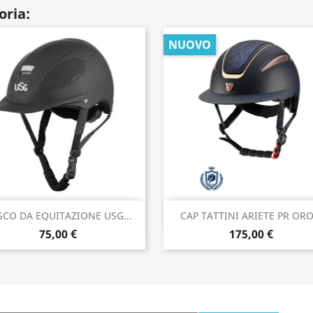
oria:
NUOVO
Anteprima
Anteprima


SCO DA EQUITAZIONE USG...
CAP TATTINI ARIETE PR ORO.
75,00 €
175,00 €