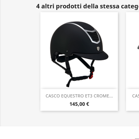
4 altri prodotti della stessa categ
Anteprima

CASCO EQUESTRO ET3 CROME...
CA
145,00 €