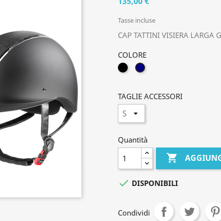
135,00 €
Tasse incluse
CAP TATTINI VISIERA LARGA 
COLORE
NERO
BLU
SCURO
TAGLIE ACCESSORI
Quantità

AGGIUNG

DISPONIBILI
Condividi