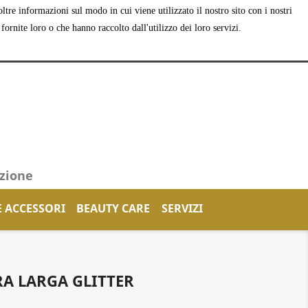
tre informazioni sul modo in cui viene utilizzato il nostro sito con i nostri
shopping_cart


Carrello
(0)
Accedi
ornite loro o che hanno raccolto dall'utilizzo dei loro servizi.
azione
E ACCESSORI
BEAUTY CARE
SERVIZI
RA LARGA GLITTER