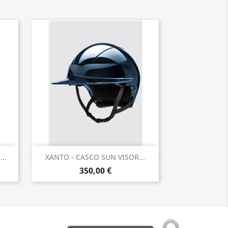
Anteprima

..
XANTO - CASCO SUN VISOR...
350,00 €