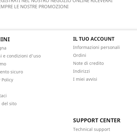
EGISTRATI NEL NOSTRO NEGOZIO ONLINE RICEVERAI
EMPRE LE NOSTRE PROMOZIONI
INI
IL TUO ACCOUNT
Informazioni personali
gna
Ordini
i e condizioni d'uso
Note di credito
amo
Indirizzi
nto sicuro
I miei avvisi
 Policy
taci
del sito
i
SUPPORT CENTER
Technical support