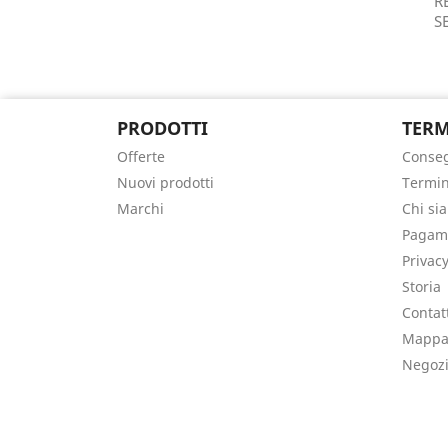
R
S
PRODOTTI
TERM
Offerte
Conse
Nuovi prodotti
Termin
Marchi
Chi si
Pagame
Privacy
Storia
Contat
Mappa 
Negoz