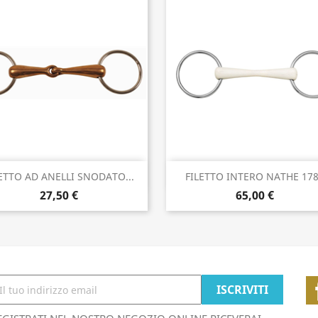
Anteprima
Anteprima


ETTO AD ANELLI SNODATO...
FILETTO INTERO NATHE 17
27,50 €
65,00 €