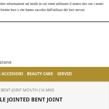
tre informazioni sul modo in cui viene utilizzato il nostro sito con i nostri
shopping_cart


Carrello
(0)
Accedi
ornite loro o che hanno raccolto dall'utilizzo dei loro servizi.
azione
E ACCESSORI
BEAUTY CARE
SERVIZI
 BENT JOINT MOUTH (16 MM)
E JOINTED BENT JOINT