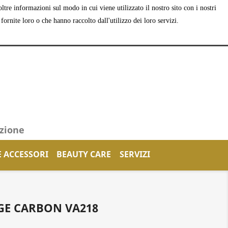
tre informazioni sul modo in cui viene utilizzato il nostro sito con i nostri
shopping_cart


Carrello
(0)
Accedi
ornite loro o che hanno raccolto dall'utilizzo dei loro servizi.
azione
E ACCESSORI
BEAUTY CARE
SERVIZI
GE CARBON VA218