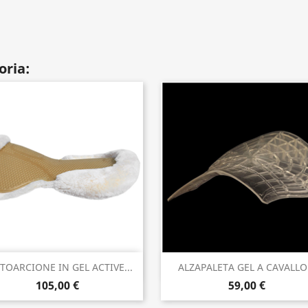
oria:
Anteprima
Anteprima


TOARCIONE IN GEL ACTIVE...
ALZAPALETA GEL A CAVALLO.
105,00 €
59,00 €