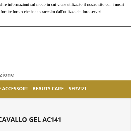
tre informazioni sul modo in cui viene utilizzato il nostro sito con i nostri
shopping_cart


Carrello
(0)
Accedi
ornite loro o che hanno raccolto dall'utilizzo dei loro servizi.
azione
E ACCESSORI
BEAUTY CARE
SERVIZI
CAVALLO GEL AC141