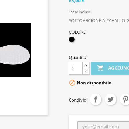
65,00 €
Tasse incluse
SOTTOARCIONE A CAVALLO G
COLORE
NERO
Quantità

AGGIUNG

Non disponibile
Condividi