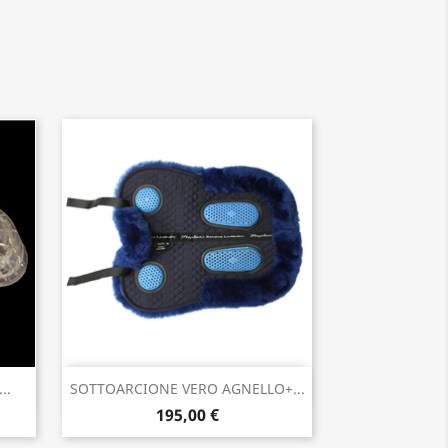
Anteprima

..
SOTTOARCIONE VERO AGNELLO+...
195,00 €