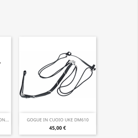
Anteprima

N...
GOGUE IN CUOIO UKE DM610
45,00 €