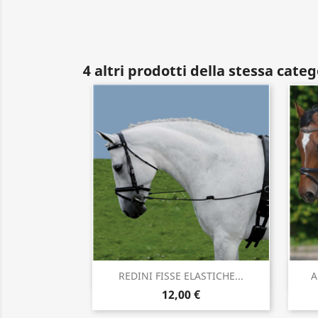
4 altri prodotti della stessa categ
Anteprima

REDINI FISSE ELASTICHE...
A
12,00 €