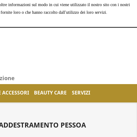
tre informazioni sul modo in cui viene utilizzato il nostro sito con i nostri
shopping_cart


Carrello
(0)
Accedi
ornite loro o che hanno raccolto dall'utilizzo dei loro servizi.
azione
E ACCESSORI
BEAUTY CARE
SERVIZI
 ADDESTRAMENTO PESSOA