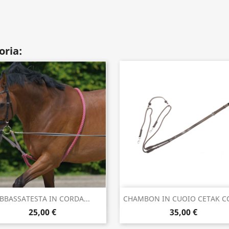
oria:
Anteprima
Anteprima


BBASSATESTA IN CORDA...
CHAMBON IN CUOIO CETAK CO
25,00 €
35,00 €