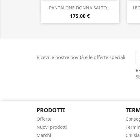
Anteprima

PANTALONE DONNA SALTO...
LE
175,00 €
Ricevi le nostre novità e le offerte speciali
R
S
PRODOTTI
TERM
Offerte
Conse
Nuovi prodotti
Termin
Marchi
Chi si