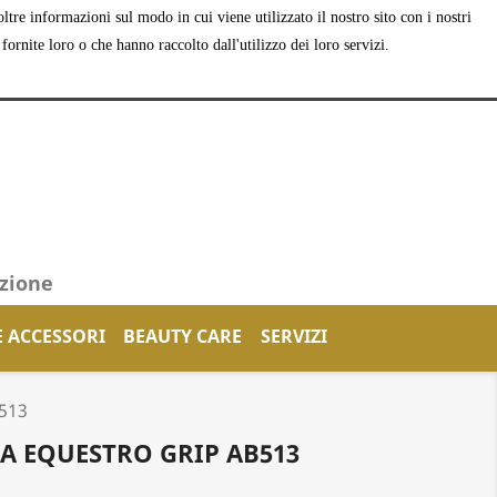
tre informazioni sul modo in cui viene utilizzato il nostro sito con i nostri
shopping_cart


Carrello
(0)
Accedi
ornite loro o che hanno raccolto dall'utilizzo dei loro servizi.
azione
E ACCESSORI
BEAUTY CARE
SERVIZI
513
 EQUESTRO GRIP AB513