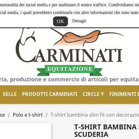
nzionalità dei social media e per analizzare il nostro traffico. Condividiamo inol
ocial media, i quali potrebbero combinarle con altre informazioni che sono state f
OK
Dettagli
ria, produzione e commercio di articoli per equit
SELLE
PRODOTTI CARMINATI
CIRCLE Y
FINIMENTI 
se
Polo e t-shirt
T-shirt bambina slim fit con decorazi
T-SHIRT BAMBINA 
SCUDERIA