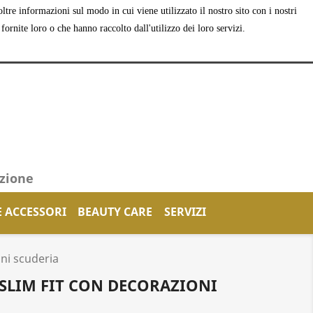
tre informazioni sul modo in cui viene utilizzato il nostro sito con i nostri
shopping_cart


Carrello
(0)
Accedi
ornite loro o che hanno raccolto dall'utilizzo dei loro servizi.
azione
E ACCESSORI
BEAUTY CARE
SERVIZI
oni scuderia
SLIM FIT CON DECORAZIONI