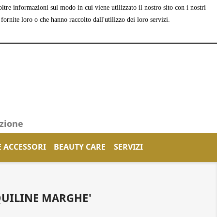
tre informazioni sul modo in cui viene utilizzato il nostro sito con i nostri
shopping_cart


Carrello
(0)
Accedi
ornite loro o che hanno raccolto dall'utilizzo dei loro servizi.
azione
E ACCESSORI
BEAUTY CARE
SERVIZI
QUILINE MARGHE'