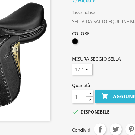
2.950,00 €
Tasse incluse
SELLA DA SALTO EQUILINE 
COLORE
NERO
MISURA SEGGIO SELLA
Quantità

AGGIUNG

DISPONIBILE
Condividi