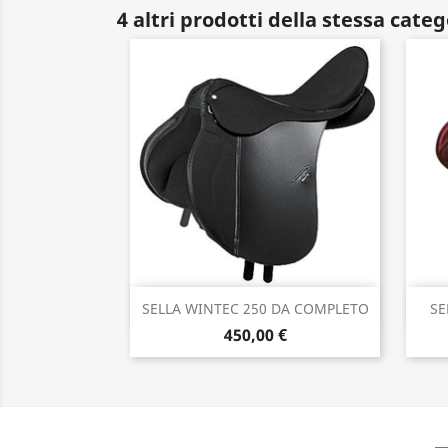
4 altri prodotti della stessa categ
Anteprima

SELLA WINTEC 250 DA COMPLETO
SE
450,00 €