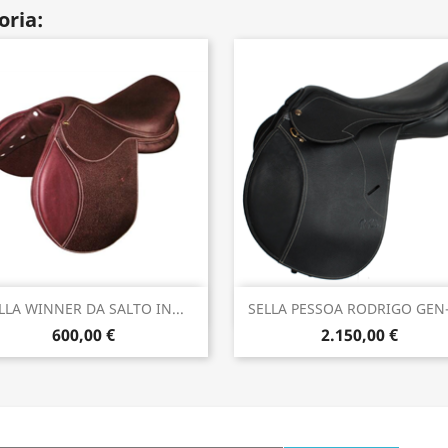
oria:
Anteprima
Anteprima


LLA WINNER DA SALTO IN...
SELLA PESSOA RODRIGO GEN-X
600,00 €
2.150,00 €