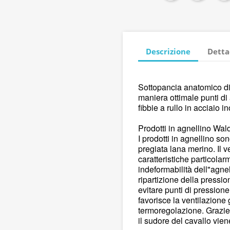
Descrizione
Detta
Sottopancia anatomico di 
maniera ottimale punti di
fibbie a rullo in acciaio i
Prodotti in agnellino Wa
I prodotti in agnellino so
pregiata lana merino. Il 
caratteristiche particolar
indeformabilità dell"agne
ripartizione della pressio
evitare punti di pressione 
favorisce la ventilazion
termoregolazione. Grazie
il sudore del cavallo vi