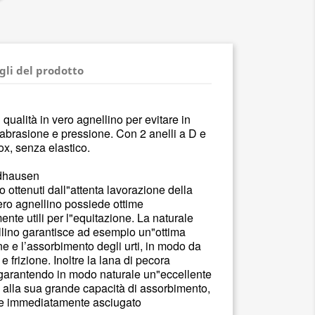
gli del prodotto
qualità in vero agnellino per evitare in
 abrasione e pressione. Con 2 anelli a D e
nox, senza elastico.
ldhausen
no ottenuti dall"attenta lavorazione della
vero agnellino possiede ottime
mente utili per l"equitazione. La naturale
llino garantisce ad esempio un"ottima
ne e l’assorbimento degli urti, in modo da
e frizione. Inoltre la lana di pecora
e garantendo in modo naturale un"eccellente
 alla sua grande capacità di assorbimento,
ene immediatamente asciugato