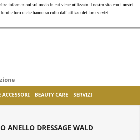
tre informazioni sul modo in cui viene utilizzato il nostro sito con i nostri
shopping_cart


Carrello
(0)
Accedi
ornite loro o che hanno raccolto dall'utilizzo dei loro servizi.
azione
E ACCESSORI
BEAUTY CARE
SERVIZI
O ANELLO DRESSAGE WALD