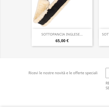
Anteprima

SOTTOPANCIA INGLESE...
SOT
65,00 €
Ricevi le nostre novità e le offerte speciali
R
S