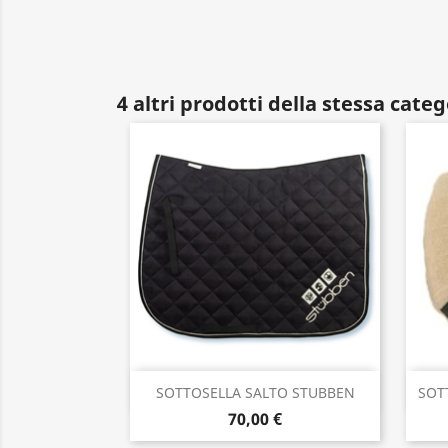
4 altri prodotti della stessa categ
Anteprima

SOTTOSELLA SALTO STUBBEN
SOT
70,00 €