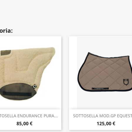
oria:
Anteprima
Anteprima


TOSELLA ENDURANCE PURA...
SOTTOSELLA MOD.GP EQUES
85,00 €
125,00 €
+