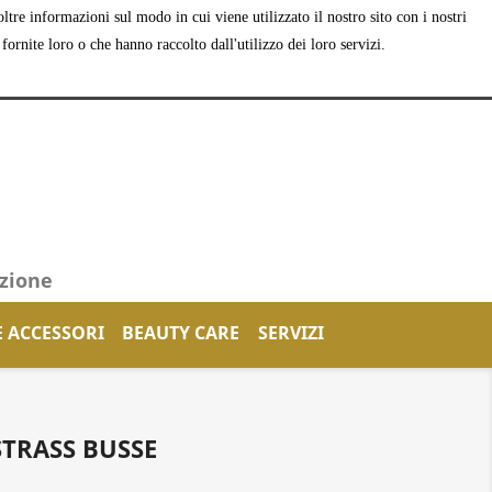
tre informazioni sul modo in cui viene utilizzato il nostro sito con i nostri
shopping_cart


Carrello
(0)
Accedi
ornite loro o che hanno raccolto dall'utilizzo dei loro servizi.
azione
E ACCESSORI
BEAUTY CARE
SERVIZI
TRASS BUSSE