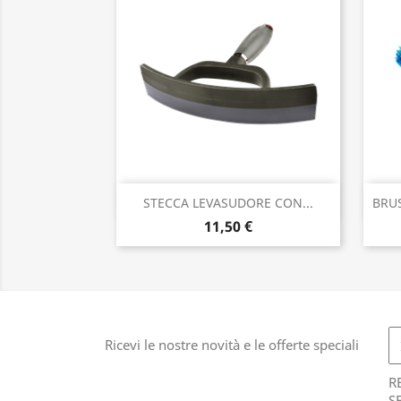
Anteprima

STECCA LEVASUDORE CON...
BRU
11,50 €
Ricevi le nostre novità e le offerte speciali
R
S