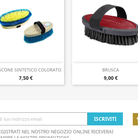
Anteprima
Anteprima


SCONE SINTETICO COLORATO
BRUSCA
7,50 €
9,00 €
EGISTRATI NEL NOSTRO NEGOZIO ONLINE RICEVERAI
EMPRE LE NOSTRE PROMOZIONI