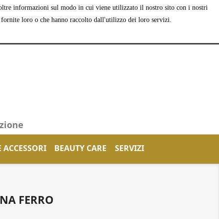
tre informazioni sul modo in cui viene utilizzato il nostro sito con i nostri
shopping_cart


Carrello
(0)
Accedi
ornite loro o che hanno raccolto dall'utilizzo dei loro servizi.
azione
E ACCESSORI
BEAUTY CARE
SERVIZI
ANA FERRO