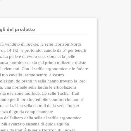
gli del prodotto
iù venduto di Tucker, la serie Horizon North
 da 14 1/2 "e profondo, candle da 5" per tenerti
a.
La pelle è davvero eccezionale: la pelle
suosa morbidezza sin dal primo utilizzo e resiste
li elementi.
Con il sedile ergonomico e le fodere
l tuo cavallo sarete semre a vostro
olazioni doloranti in sella hanno trovato la loro
 una normale sella lascia le articolazioni
zita e le zone morbide.
Le selle Tucker Trail
ondo per il loro incredibile comfort che non e'
a sella.
Una sella da trail della serie Tucker
rienza di guida completamente
a dell'albero della sella al sedile ergonomico
 più avanzato sistema di guida equina
 sella da trail: è la serie Horizon di Tucker.