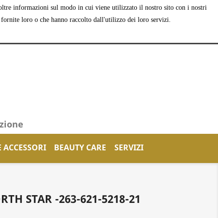
tre informazioni sul modo in cui viene utilizzato il nostro sito con i nostri
shopping_cart


Carrello
(0)
Accedi
ornite loro o che hanno raccolto dall'utilizzo dei loro servizi.
azione
E ACCESSORI
BEAUTY CARE
SERVIZI
TH STAR -263-621-5218-21