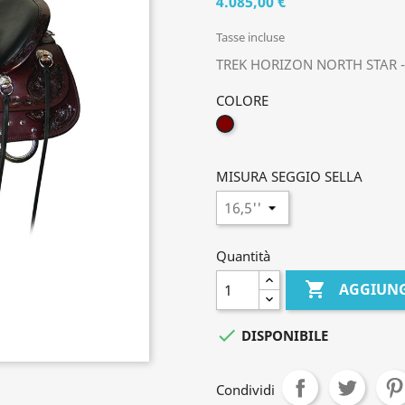
4.085,00 €
Tasse incluse
TREK HORIZON NORTH STAR -2
COLORE
T.MORO
MISURA SEGGIO SELLA
Quantità

AGGIUNG

DISPONIBILE
Condividi