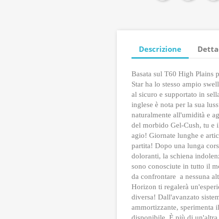
Descrizione
Detta
Basata sul T60 High Plains p
Star ha lo stesso ampio swell
al sicuro e supportato in sell
inglese è nota per la sua lus
naturalmente all'umidità e ag
del morbido Gel-Cush, tu e i
agio!
Giornate lunghe e artic
partita!
Dopo una lunga corsa,
doloranti, la schiena indolen
sono conosciute in tutto il m
da confrontare a nessuna altr
Horizon ti regalerà un'espe
diversa!
Dall'avanzato sistem
ammortizzante, sperimenta il
disponibile.
È più di un'altra